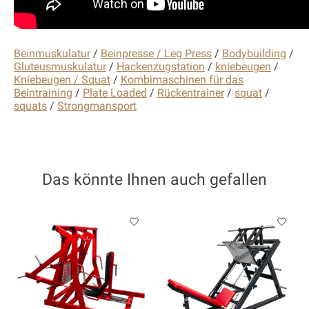
Beinmuskulatur
/
Beinpresse / Leg Press
/
Bodybuilding
/
Gluteusmuskulatur
/
Hackenzugstation
/
kniebeugen
/
Kniebeugen / Squat
/
Kombimaschinen für das
Beintraining
/
Plate Loaded
/
Rückentrainer
/
squat
/
squats
/
Strongmansport
Das könnte Ihnen auch gefallen
Produkt-Karussell-Artikel