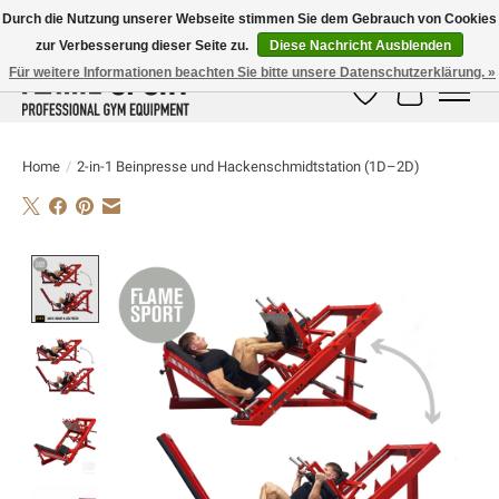
Durch die Nutzung unserer Webseite stimmen Sie dem Gebrauch von Cookies
zur Verbesserung dieser Seite zu.
Diese Nachricht Ausblenden
E-MAIL:
info@flame-sport.de
TEL.: +49 1525 9705 011
Für weitere Informationen beachten Sie bitte unsere Datenschutzerklärung. »
Wunschzettel
Ihr Warenk
Home
/
2-in-1 Beinpresse und Hackenschmidtstation (1D–2D)
Product image slideshow Items