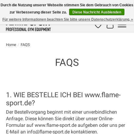
Durch die Nutzung unserer Webseite stimmen Sie dem Gebrauch von Cookies
zur Verbesserung dieser Seite zu.
Diese Nachricht Ausblenden
E-MAIL:
info@flame-sport.de
TEL.: +49 1525 9705 011
Für weitere Informationen beachten Sie bitte unsere Datenschutzerklärung. »
Wunschzettel
Ihr Warenk
Home
/
FAQS
FAQS
1. WIE BESTELLE ICH BEI www.flame-
sport.de?
Der Bestellvorgang beginnt mit einer unverbindlichen
Anfrage. Diese können Sie direkt über unser Online-
Formular auf www.flame-sport.de aufgeben oder uns per
E-Mail an
info@flame-sport.de
kontaktieren.