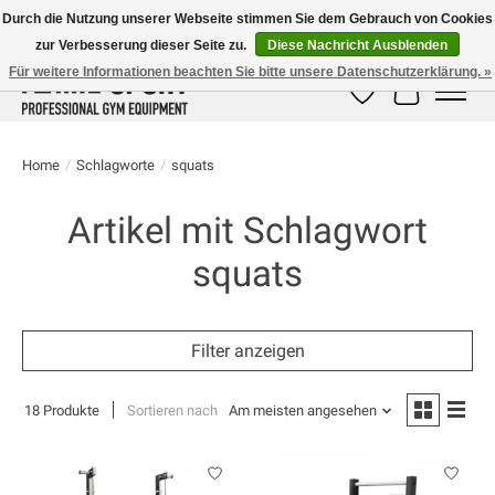
Durch die Nutzung unserer Webseite stimmen Sie dem Gebrauch von Cookies
zur Verbesserung dieser Seite zu.
Diese Nachricht Ausblenden
E-MAIL:
info@flame-sport.de
TEL.: +49 1525 9705 011
Für weitere Informationen beachten Sie bitte unsere Datenschutzerklärung. »
Wunschzettel
Ihr Warenk
Home
/
Schlagworte
/
squats
Artikel mit Schlagwort
squats
Filter anzeigen
18 Produkte
Sortieren nach
Am meisten angesehen