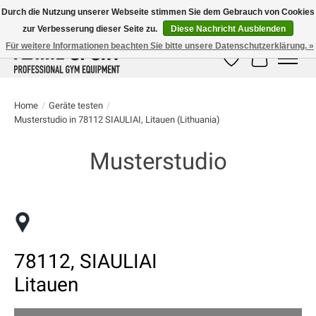
Durch die Nutzung unserer Webseite stimmen Sie dem Gebrauch von Cookies
zur Verbesserung dieser Seite zu.
Diese Nachricht Ausblenden
E-MAIL:
info@flame-sport.de
TEL.: +49 1525 9705 011
Für weitere Informationen beachten Sie bitte unsere Datenschutzerklärung. »
Wunschzettel
Ihr Warenk
Home
/
Geräte testen
/
Musterstudio in 78112 SIAULIAI, Litauen (Lithuania)
Musterstudio
78112, SIAULIAI
Litauen