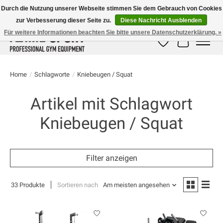
Durch die Nutzung unserer Webseite stimmen Sie dem Gebrauch von Cookies
zur Verbesserung dieser Seite zu.
Diese Nachricht Ausblenden
E-MAIL:
info@flame-sport.de
TEL.: +49 1525 9705 011
Für weitere Informationen beachten Sie bitte unsere Datenschutzerklärung. »
Wunschzettel
Ihr Warenk
Home
/
Schlagworte
/
Kniebeugen / Squat
Artikel mit Schlagwort
Kniebeugen / Squat
Filter anzeigen
33 Produkte
Sortieren nach
Am meisten angesehen