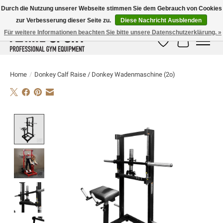
Durch die Nutzung unserer Webseite stimmen Sie dem Gebrauch von Cookies
zur Verbesserung dieser Seite zu.
Diese Nachricht Ausblenden
E-MAIL:
info@flame-sport.de
TEL.: +49 1525 9705 011
Für weitere Informationen beachten Sie bitte unsere Datenschutzerklärung. »
Wunschzettel
Ihr Warenk
Home
/
Donkey Calf Raise / Donkey Wadenmaschine (2o)
Product image slideshow Items