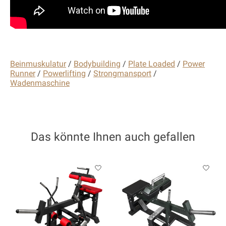
Beinmuskulatur
/
Bodybuilding
/
Plate Loaded
/
Power
Runner
/
Powerlifting
/
Strongmansport
/
Wadenmaschine
Das könnte Ihnen auch gefallen
Produkt-Karussell-Artikel