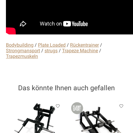
Bodybuilding
/
Plate Loaded
/
Rückentrainer
/
Strongmansport
/
strugs
/
Trapeze Machine
/
Trapezmuskeln
Das könnte Ihnen auch gefallen
Produkt-Karussell-Artikel