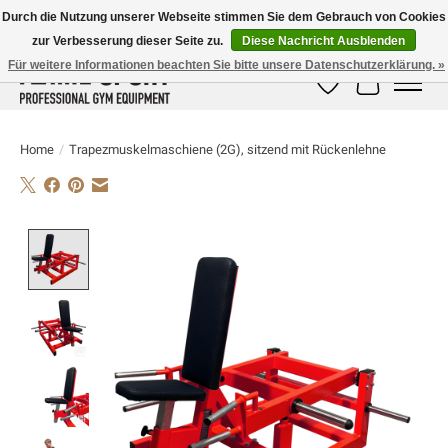
Durch die Nutzung unserer Webseite stimmen Sie dem Gebrauch von Cookies
zur Verbesserung dieser Seite zu.
Diese Nachricht Ausblenden
E-MAIL:
info@flame-sport.de
TEL.: +49 1525 9705 011
Für weitere Informationen beachten Sie bitte unsere Datenschutzerklärung. »
Wunschzettel
Ihr Warenk
Home
/
Trapezmuskelmaschiene (2G), sitzend mit Rückenlehne
Product image slideshow Items