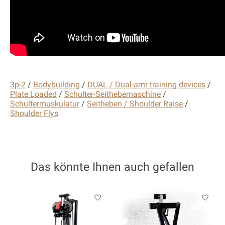
3p-2
/
Bodybuilding
/
DUAL / Dual-arm training devices
/
Plate Loaded
/
Schulter-Seithebemaschine
/
Schultermuskulatur
/
Seitheben / Shoulder Raise
/
Shoulder Flys
Das könnte Ihnen auch gefallen
Produkt-Karussell-Artikel