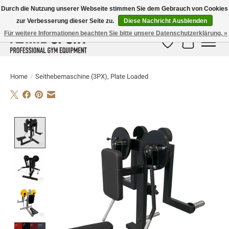
Durch die Nutzung unserer Webseite stimmen Sie dem Gebrauch von Cookies
zur Verbesserung dieser Seite zu.
Diese Nachricht Ausblenden
E-MAIL:
info@flame-sport.de
TEL.: +49 1525 9705 011
Für weitere Informationen beachten Sie bitte unsere Datenschutzerklärung. »
Wunschzettel
Ihr Warenk
Home
/
Seithebemaschine (3PX), Plate Loaded
Product image slideshow Items