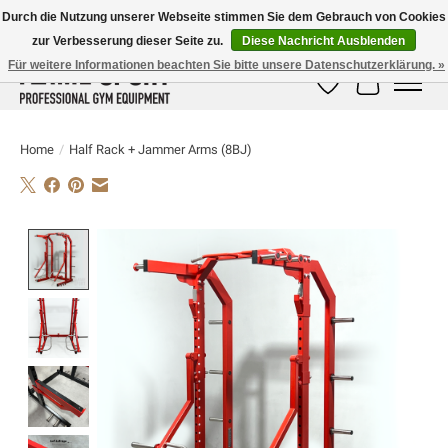
Durch die Nutzung unserer Webseite stimmen Sie dem Gebrauch von Cookies
zur Verbesserung dieser Seite zu.
Diese Nachricht Ausblenden
E-MAIL:
info@flame-sport.de
TEL.: +49 1525 9705 011
Für weitere Informationen beachten Sie bitte unsere Datenschutzerklärung. »
Wunschzettel
Ihr Warenk
Home
/
Half Rack + Jammer Arms (8BJ)
Product image slideshow Items