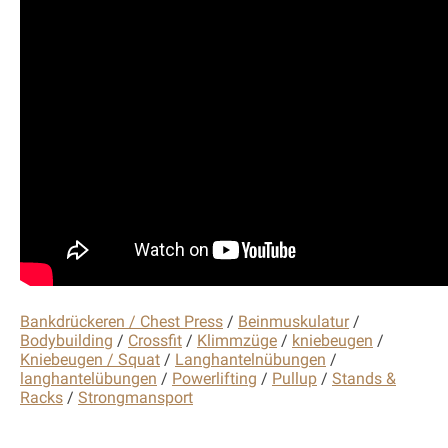
Bankdrückeren / Chest Press
/
Beinmuskulatur
/
Bodybuilding
/
Crossfit
/
Klimmzüge
/
kniebeugen
/
Kniebeugen / Squat
/
Langhantelnübungen
/
langhantelübungen
/
Powerlifting
/
Pullup
/
Stands &
Racks
/
Strongmansport