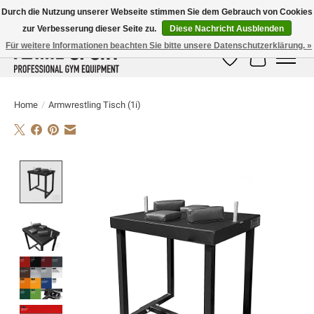
Durch die Nutzung unserer Webseite stimmen Sie dem Gebrauch von Cookies
zur Verbesserung dieser Seite zu.
Diese Nachricht Ausblenden
E-MAIL:
info@flame-sport.de
TEL.: +49 1525 9705 011
Für weitere Informationen beachten Sie bitte unsere Datenschutzerklärung. »
Wunschzettel
Ihr Warenk
Home
/
Armwrestling Tisch (1i)
Product image slideshow Items