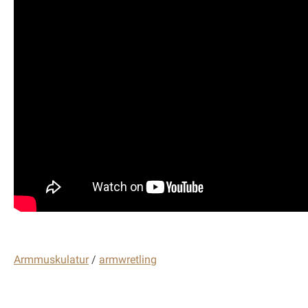
Armmuskulatur
/
armwretling