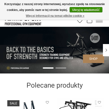
Korzystając z naszej strony internetowej, wyrażasz zgodę na stosowanie
cookies, aby pomóc nam w tej stronie lepiej.
Ukryj tę wiadomość
E-MAIL:
info@flame-sport.de
TEL.: +49 1525 9705 011
Więcej informacji na temat plików cookie »
Lista życzeń
Koszyk
Hero slideshow items
SHOP
Polecane produkty
Product carousel items
SALE