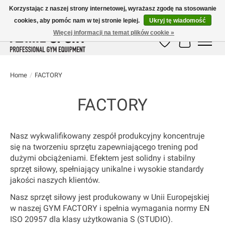
Korzystając z naszej strony internetowej, wyrażasz zgodę na stosowanie
cookies, aby pomóc nam w tej stronie lepiej.
Ukryj tę wiadomość
E-MAIL:
info@flame-sport.de
TEL.: +49 1525 9705 011
Więcej informacji na temat plików cookie »
Lista życzeń
Koszyk
Home
/
FACTORY
FACTORY
Nasz wykwalifikowany zespół produkcyjny koncentruje
się na tworzeniu sprzętu zapewniającego trening pod
dużymi obciążeniami. Efektem jest solidny i stabilny
sprzęt siłowy, spełniający unikalne i wysokie standardy
jakości naszych klientów.
Nasz sprzęt siłowy jest produkowany
w Unii Europejskiej
w naszej GYM FACTORY i spełnia wymagania normy
EN
ISO 20957 dla klasy użytkowania S (STUDIO).