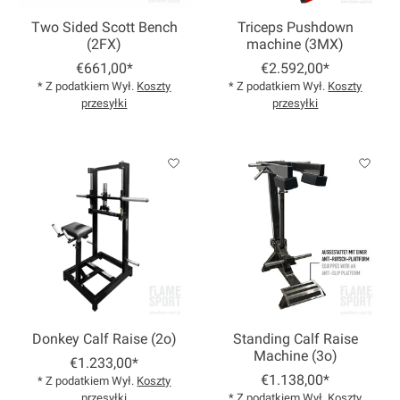
Two Sided Scott Bench
Triceps Pushdown
(2FX)
machine (3MX)
€661,00*
€2.592,00*
* Z podatkiem Wył.
Koszty
* Z podatkiem Wył.
Koszty
przesyłki
przesyłki
Donkey Calf Raise (2o)
Standing Calf Raise
Machine (3o)
€1.233,00*
€1.138,00*
* Z podatkiem Wył.
Koszty
przesyłki
* Z podatkiem Wył.
Koszty