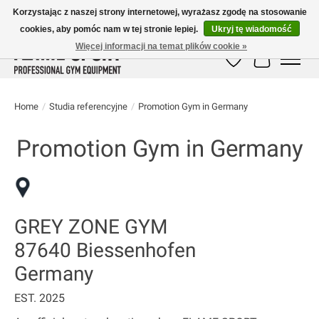
Korzystając z naszej strony internetowej, wyrażasz zgodę na stosowanie
cookies, aby pomóc nam w tej stronie lepiej.
Ukryj tę wiadomość
E-MAIL:
info@flame-sport.de
TEL.: +49 1525 9705 011
Więcej informacji na temat plików cookie »
Lista życzeń
Koszyk
Home
/
Studia referencyjne
/
Promotion Gym in Germany
Promotion Gym in Germany
GREY ZONE GYM
87640 Biessenhofen
Germany
EST. 2025