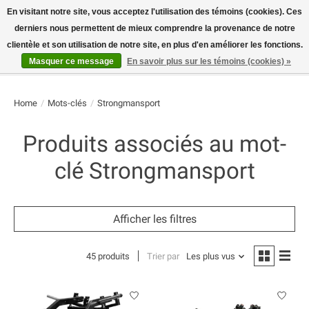
En visitant notre site, vous acceptez l'utilisation des témoins (cookies). Ces
derniers nous permettent de mieux comprendre la provenance de notre
E-MAIL:
info@flame-sport.de
TEL.: +49 1525 9705 011
clientèle et son utilisation de notre site, en plus d'en améliorer les fonctions.
Masquer ce message
En savoir plus sur les témoins (cookies) »
Liste de souhaits
Panier
Home
/
Mots-clés
/
Strongmansport
Produits associés au mot-
clé Strongmansport
Afficher les filtres
45 produits
Trier par
Les plus vus