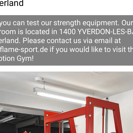
erland
 you can test our strength equipment. Our
oom is located in 1400 YVERDON-LES-B
rland. Please contact us via email at
flame-sport.de
if you would like to visit t
tion Gym!