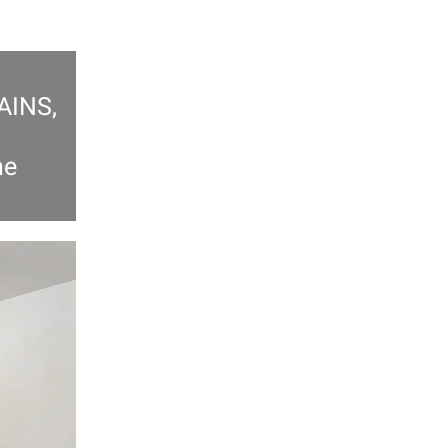
AINS,
he