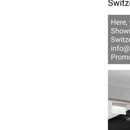
Switz
Here,
Showr
Switze
info@
Promo