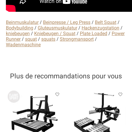
Beinmuskulatur
/
Beinpresse / Leg Press
/
Belt Squat
/
Bodybuilding
/
Gluteusmuskulatur
/
Hackenzugstation
/
kniebeugen
/
Kniebeugen / Squat
/
Plate Loaded
/
Power
Runner
/
squat
/
squats
/
Strongmansport
/
Wadenmaschine
Plus de recommandations pour vous
Articles du carrousel de produits