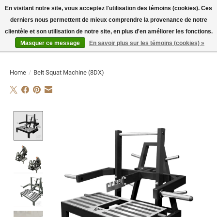
En visitant notre site, vous acceptez l'utilisation des témoins (cookies). Ces
derniers nous permettent de mieux comprendre la provenance de notre
E-MAIL:
info@flame-sport.de
TEL.: +49 1525 9705 011
clientèle et son utilisation de notre site, en plus d'en améliorer les fonctions.
Masquer ce message
En savoir plus sur les témoins (cookies) »
Liste de souhaits
Panier
Home
/
Belt Squat Machine (8DX)
Product image slideshow Items