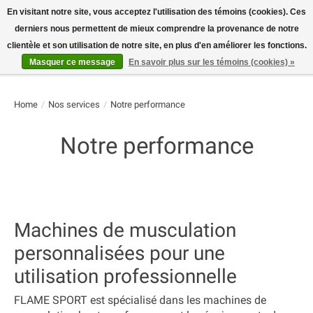
En visitant notre site, vous acceptez l'utilisation des témoins (cookies). Ces
derniers nous permettent de mieux comprendre la provenance de notre
E-MAIL:
info@flame-sport.de
TEL.: +49 1525 9705 011
clientèle et son utilisation de notre site, en plus d'en améliorer les fonctions.
Masquer ce message
En savoir plus sur les témoins (cookies) »
Liste de souhaits
Panier
Home
/
Nos services
/
Notre performance
Notre performance
Machines de musculation
personnalisées pour une
utilisation professionnelle
FLAME SPORT est spécialisé dans les
machines de