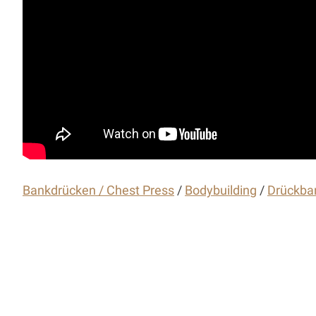
Bankdrücken / Chest Press
/
Bodybuilding
/
Drückban