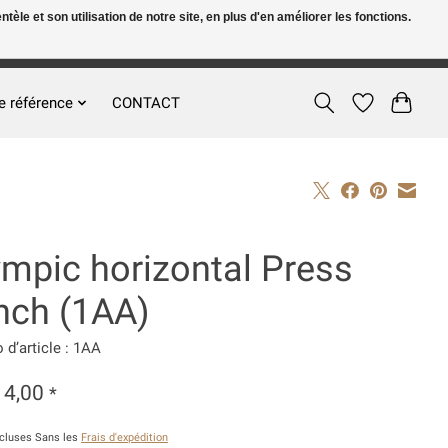
le et son utilisation de notre site, en plus d'en améliorer les fonctions.
FR
S’inscrire / Se connecter
e référence
CONTACT
ympic horizontal Press
nch (1AA)
d’article : 1AA
14,00
*
ncluses Sans les
Frais d'expédition