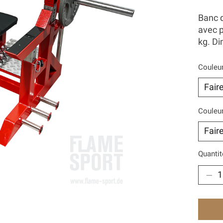
Banc d
avec p
kg. D
Couleur
Couleur
Quantit