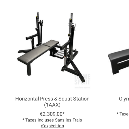
Articles du carrousel de produits
Horizontal Press & Squat Station
Olym
(1AAX)
€2.309,00*
* Taxe
* Taxes incluses Sans les
Frais
d'expédition