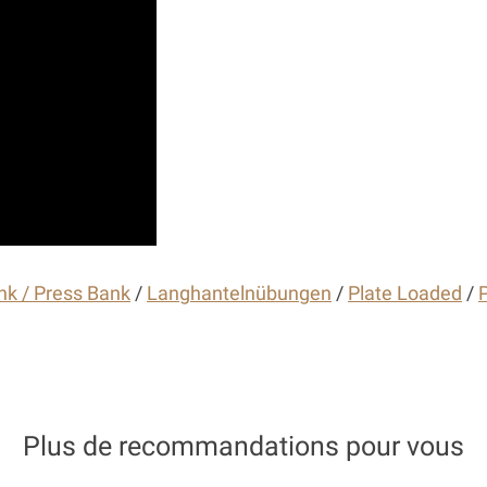
k / Press Bank
/
Langhantelnübungen
/
Plate Loaded
/
P
Plus de recommandations pour vous