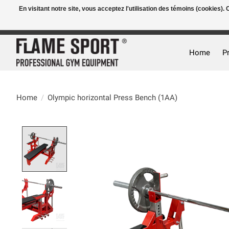
En visitant notre site, vous acceptez l'utilisation des témoins (cookies)
E-MAIL:
info@flame-sport.de
TEL.: +49 1525 9705 011
Home
P
Home
/
Olympic horizontal Press Bench (1AA)
Product image slideshow Items