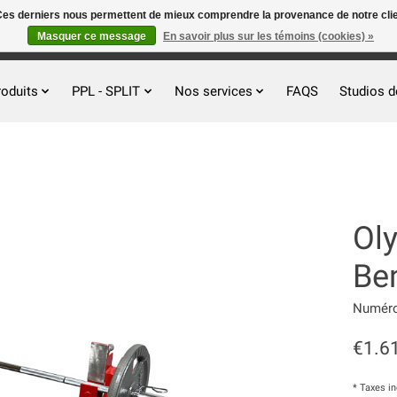
. Ces derniers nous permettent de mieux comprendre la provenance de notre clientè
Masquer ce message
En savoir plus sur les témoins (cookies) »
roduits
PPL - SPLIT
Nos services
FAQS
Studios d
Ol
Be
Numéro 
€1.6
* Taxes i