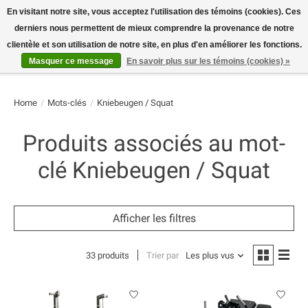
En visitant notre site, vous acceptez l'utilisation des témoins (cookies). Ces
derniers nous permettent de mieux comprendre la provenance de notre
E-MAIL:
info@flame-sport.de
TEL.: +49 1525 9705 011
clientèle et son utilisation de notre site, en plus d'en améliorer les fonctions.
Masquer ce message
En savoir plus sur les témoins (cookies) »
Liste de souhaits
Panier
Home
/
Mots-clés
/
Kniebeugen / Squat
Produits associés au mot-
clé Kniebeugen / Squat
Afficher les filtres
33 produits
Trier par
Les plus vus