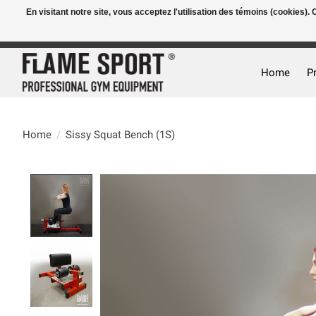
En visitant notre site, vous acceptez l'utilisation des témoins (cookies)
E-MAIL:
info@flame-sport.de
TEL.: +49 1525 9705 011
Home
P
Home
/
Sissy Squat Bench (1S)
Product image slideshow Items