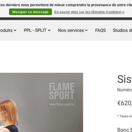
. Ces derniers nous permettent de mieux comprendre la provenance de notre clientè
Masquer ce message
En savoir plus sur les témoins (cookies) »
roduits
PPL - SPLIT
Nos services
FAQS
Studios d
Si
Numéro 
€620
* Taxes i
Banc 