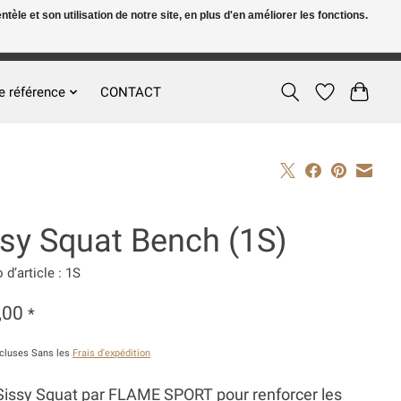
le et son utilisation de notre site, en plus d'en améliorer les fonctions.
FR
S’inscrire / Se connecter
e référence
CONTACT
ssy Squat Bench (1S)
d’article : 1S
,00
*
ncluses Sans les
Frais d'expédition
Sissy Squat par FLAME SPORT pour renforcer les