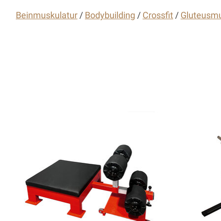
Beinmuskulatur
/
Bodybuilding
/
Crossfit
/
Gluteusmu
Articles du carrousel de produits