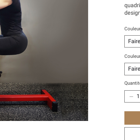
quadr
design
Couleur
Couleur
Quantit