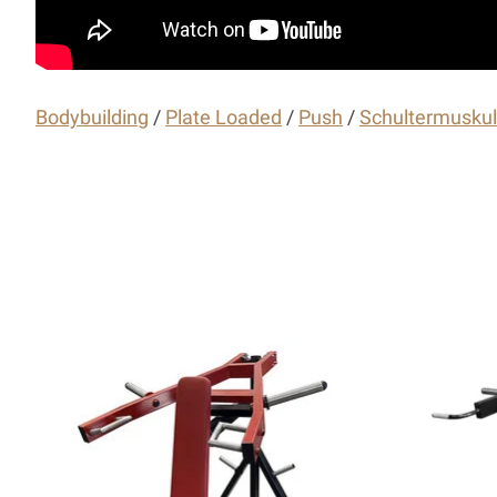
Bodybuilding
/
Plate Loaded
/
Push
/
Schultermuskul
Articles du carrousel de produits