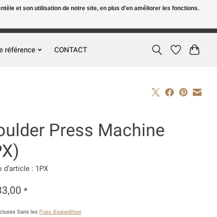
le et son utilisation de notre site, en plus d'en améliorer les fonctions.
FR
S’inscrire / Se connecter
e référence
CONTACT
oulder Press Machine
PX)
d’article : 1PX
83,00
*
ncluses Sans les
Frais d'expédition