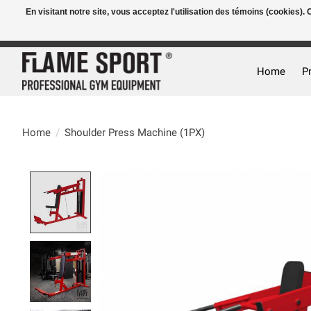
En visitant notre site, vous acceptez l'utilisation des témoins (cookies)
E-MAIL:
info@flame-sport.de
TEL.: +49 1525 9705 011
Home
P
Home
/
Shoulder Press Machine (1PX)
Product image slideshow Items