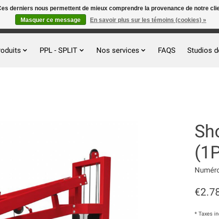
. Ces derniers nous permettent de mieux comprendre la provenance de notre clientè
Masquer ce message
En savoir plus sur les témoins (cookies) »
roduits
PPL - SPLIT
Nos services
FAQS
Studios d
Sh
(1
Numéro 
€2.7
* Taxes i