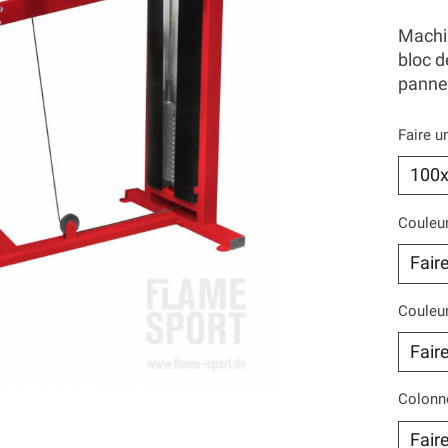
Machin
bloc d
pannea
Faire u
Couleur
Couleur
Colonne