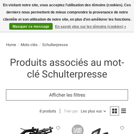
En visitant notre site, vous acceptez l'utilisation des témoins (cookies). Ces
derniers nous permettent de mieux comprendre la provenance de notre
E-MAIL:
info@flame-sport.de
TEL.: +49 1525 9705 011
clientèle et son utilisation de notre site, en plus d'en améliorer les fonctions.
Masquer ce message
En savoir plus sur les témoins (cookies) »
Liste de souhaits
Panier
Home
/
Mots-clés
/
Schulterpresse
Produits associés au mot-
clé Schulterpresse
Afficher les filtres
8 produits
Trier par
Les plus vus