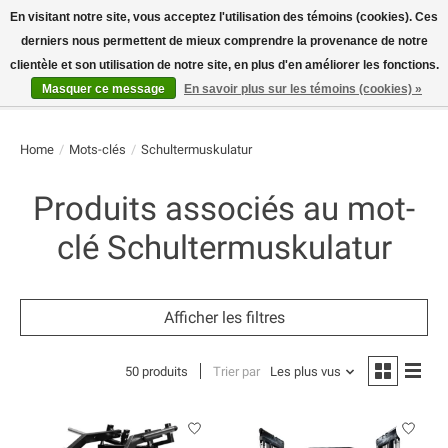
En visitant notre site, vous acceptez l'utilisation des témoins (cookies). Ces
derniers nous permettent de mieux comprendre la provenance de notre
E-MAIL:
info@flame-sport.de
TEL.: +49 1525 9705 011
clientèle et son utilisation de notre site, en plus d'en améliorer les fonctions.
Masquer ce message
En savoir plus sur les témoins (cookies) »
Liste de souhaits
Panier
Home
/
Mots-clés
/
Schultermuskulatur
Produits associés au mot-
clé Schultermuskulatur
Afficher les filtres
50 produits
Trier par
Les plus vus