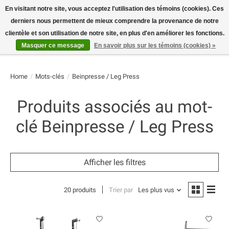
En visitant notre site, vous acceptez l'utilisation des témoins (cookies). Ces
derniers nous permettent de mieux comprendre la provenance de notre
E-MAIL:
info@flame-sport.de
TEL.: +49 1525 9705 011
clientèle et son utilisation de notre site, en plus d'en améliorer les fonctions.
Masquer ce message
En savoir plus sur les témoins (cookies) »
Liste de souhaits
Panier
Home
/
Mots-clés
/
Beinpresse / Leg Press
Produits associés au mot-
clé Beinpresse / Leg Press
Afficher les filtres
20 produits
Trier par
Les plus vus