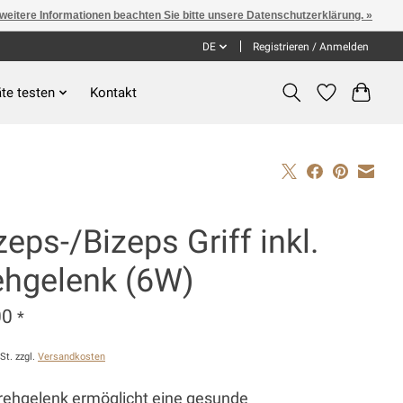
 weitere Informationen beachten Sie bitte unsere Datenschutzerklärung. »
DE
Registrieren / Anmelden
te testen
Kontakt
zeps-/Bizeps Griff inkl.
ehgelenk (6W)
00
*
St. zzgl.
Versandkosten
rehgelenk ermöglicht eine gesunde