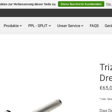
kies zur Verbesserung dieser Seite zu.
Diese Nachricht Ausblenden
Für
Produkte
PPL - SPLIT
Unser Service
FAQS
Gerä
Tri
Dr
€65,
* Inkl. Mw
Das D