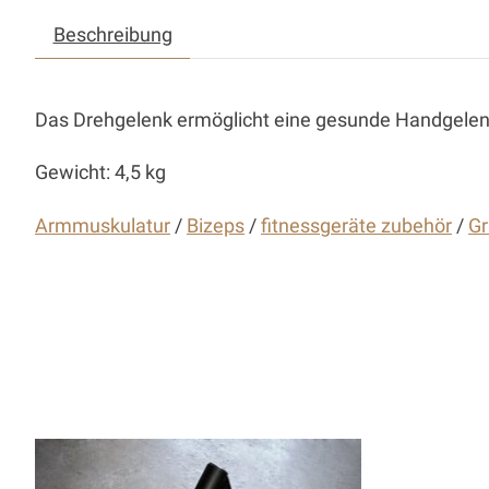
Beschreibung
Das Drehgelenk ermöglicht eine gesunde Handgelenk
Gewicht:
4,5 kg
Armmuskulatur
/
Bizeps
/
fitnessgeräte zubehör
/
Gr
Produkt-Karussell-Artikel