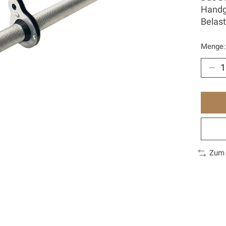
Handge
Belas
Menge:
Zum 