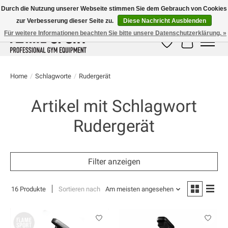
Durch die Nutzung unserer Webseite stimmen Sie dem Gebrauch von Cookies
zur Verbesserung dieser Seite zu.
Diese Nachricht Ausblenden
E-MAIL:
info@flame-sport.de
TEL.: +49 1525 9705 011
Für weitere Informationen beachten Sie bitte unsere Datenschutzerklärung. »
Wunschzettel
Ihr Warenk
Home
/
Schlagworte
/
Rudergerät
Artikel mit Schlagwort
Rudergerät
Filter anzeigen
16 Produkte
Sortieren nach
Am meisten angesehen