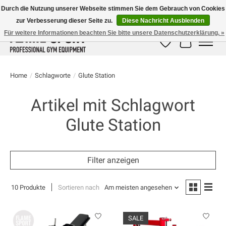
Durch die Nutzung unserer Webseite stimmen Sie dem Gebrauch von Cookies
zur Verbesserung dieser Seite zu.
Diese Nachricht Ausblenden
E-MAIL:
info@flame-sport.de
TEL.: +49 1525 9705 011
Für weitere Informationen beachten Sie bitte unsere Datenschutzerklärung. »
Wunschzettel
Ihr Warenk
Home
/
Schlagworte
/
Glute Station
Artikel mit Schlagwort
Glute Station
Filter anzeigen
10 Produkte
Sortieren nach
Am meisten angesehen
SALE