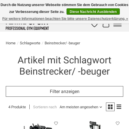
Durch die Nutzung unserer Webseite stimmen Sie dem Gebrauch von Cookies
zur Verbesserung dieser Seite zu.
Diese Nachricht Ausblenden
E-MAIL:
info@flame-sport.de
TEL.: +49 1525 9705 011
Für weitere Informationen beachten Sie bitte unsere Datenschutzerklärung. »
Wunschzettel
Ihr Warenk
Home
/
Schlagworte
/
Beinstrecker/ -beuger
Artikel mit Schlagwort
Beinstrecker/ -beuger
Filter anzeigen
4 Produkte
Sortieren nach
Am meisten angesehen