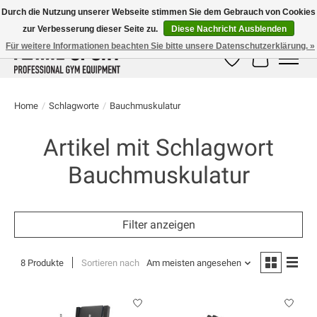
Durch die Nutzung unserer Webseite stimmen Sie dem Gebrauch von Cookies
zur Verbesserung dieser Seite zu.
Diese Nachricht Ausblenden
E-MAIL:
info@flame-sport.de
TEL.: +49 1525 9705 011
Für weitere Informationen beachten Sie bitte unsere Datenschutzerklärung. »
Wunschzettel
Ihr Warenk
Home
/
Schlagworte
/
Bauchmuskulatur
Artikel mit Schlagwort
Bauchmuskulatur
Filter anzeigen
8 Produkte
Sortieren nach
Am meisten angesehen