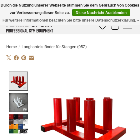
Durch die Nutzung unserer Webseite stimmen Sie dem Gebrauch von Cookies
zur Verbesserung dieser Seite zu.
Diese Nachricht Ausblenden
E-MAIL:
info@flame-sport.de
TEL.: +49 1525 9705 011
Für weitere Informationen beachten Sie bitte unsere Datenschutzerklärung. »
Wunschzettel
Ihr Warenk
Home
/
Langhantelständer für Stangen (05Z)
Product image slideshow Items