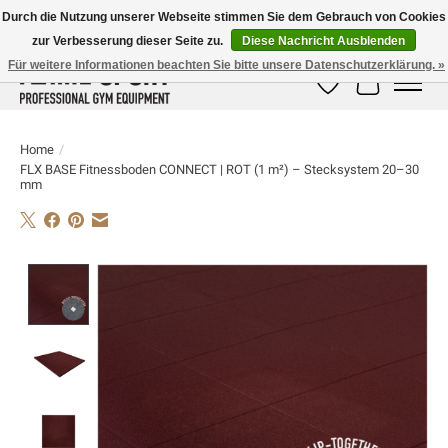
Durch die Nutzung unserer Webseite stimmen Sie dem Gebrauch von Cookies
zur Verbesserung dieser Seite zu.
Diese Nachricht Ausblenden
E-MAIL:
info@flame-sport.de
TEL.: +49 1525 9705 011
Für weitere Informationen beachten Sie bitte unsere Datenschutzerklärung. »
Wunschzettel
Ihr Warenk
Home
/
FLX BASE Fitnessboden CONNECT | ROT (1 m²) – Stecksystem 20–30
mm
Product image slideshow Items