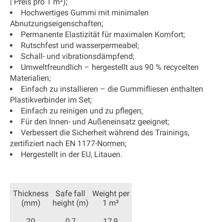
|
Preis pro 1 m²);
Hochwertiges Gummi mit minimalen
Abnutzungseigenschaften;
Permanente Elastizität für maximalen Komfort;
Rutschfest und wasserpermeabel;
Schall- und vibrationsdämpfend;
Umweltfreundlich – hergestellt aus 90 % recycelten
Materialien;
Einfach zu installieren – die Gummifliesen enthalten
Plastikverbinder im Set;
Einfach zu reinigen und zu pflegen;
Für den Innen- und Außeneinsatz geeignet;
Verbessert die Sicherheit während des Trainings,
zertifiziert nach EN 1177-Normen;
Hergestellt in der EU, Litauen.
Thickness
Safe fall
Weight per
(mm)
height (m)
1 m²
20
0,7
17,9