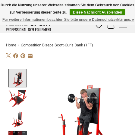
Durch die Nutzung unserer Webseite stimmen Sie dem Gebrauch von Cookies
zur Verbesserung dieser Seite zu.
Diese Nachricht Ausblenden
E-MAIL:
info@flame-sport.de
TEL.: +49 1525 9705 011
Für weitere Informationen beachten Sie bitte unsere Datenschutzerklärung. »
Wunschzettel
Ihr Warenk
Home
/
Competition Bizeps Scott-Curls Bank (1FF)
Product image slideshow Items