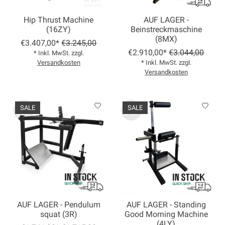
Hip Thrust Machine
AUF LAGER -
(16ZY)
Beinstreckmaschine
(8MX)
€3.407,00*
€3.245,00
€2.910,00*
€3.044,00
* Inkl. MwSt. zzgl.
Versandkosten
* Inkl. MwSt. zzgl.
Versandkosten
SALE
SALE
AUF LAGER - Pendulum
AUF LAGER - Standing
squat (3R)
Good Morning Machine
(4LY)