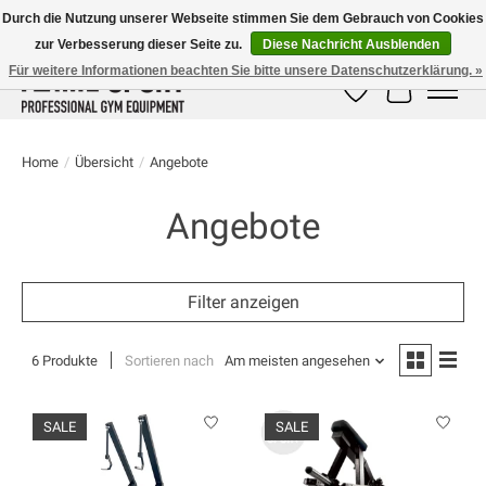
Durch die Nutzung unserer Webseite stimmen Sie dem Gebrauch von Cookies
zur Verbesserung dieser Seite zu.
Diese Nachricht Ausblenden
E-MAIL:
info@flame-sport.de
TEL.: +49 1525 9705 011
Für weitere Informationen beachten Sie bitte unsere Datenschutzerklärung. »
Wunschzettel
Ihr Warenk
Home
/
Übersicht
/
Angebote
Angebote
Filter anzeigen
6 Produkte
Sortieren nach
Am meisten angesehen
SALE
SALE