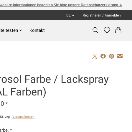
 weitere Informationen beachten Sie bitte unsere Datenschutzerklärung. »
DE
Registrieren / Anmelden
te testen
Kontakt
rosol Farbe / Lackspray
AL Farben)
00
*
St. zzgl.
Versandkosten
arbe:
*