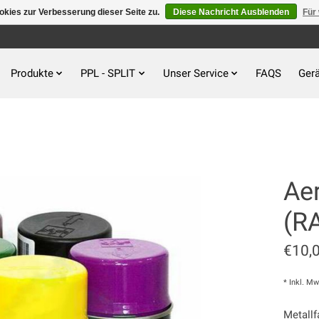
kies zur Verbesserung dieser Seite zu.
Diese Nachricht Ausblenden
Für
Produkte
PPL - SPLIT
Unser Service
FAQS
Gerä
Ae
(R
€10,
* Inkl. Mw
Metallf