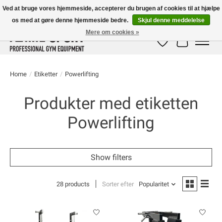
Ved at bruge vores hjemmeside, accepterer du brugen af ​​cookies til at hjælpe
os med at gøre denne hjemmeside bedre.
Skjul denne meddelelse
E-MAIL:
info@flame-sport.de
TEL.: +49 1525 9705 011
Mere om cookies »
Ønskeseddel
Indkøbskur
Home
/
Etiketter
/
Powerlifting
Produkter med etiketten
Powerlifting
Show filters
28 products
Sorter efter
Popularitet