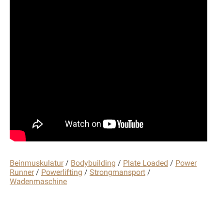
Beinmuskulatur
/
Bodybuilding
/
Plate Loaded
/
Power
Runner
/
Powerlifting
/
Strongmansport
/
Wadenmaschine