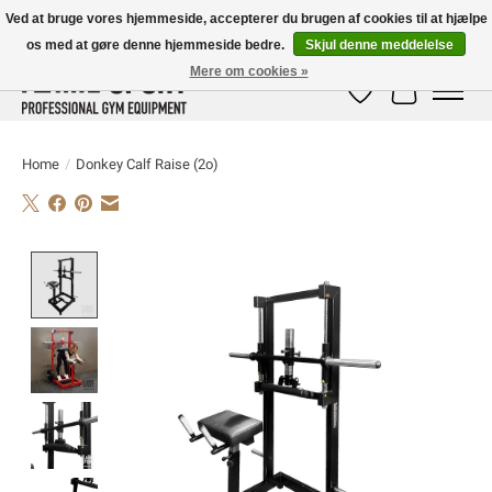
Ved at bruge vores hjemmeside, accepterer du brugen af ​​cookies til at hjælpe
os med at gøre denne hjemmeside bedre.
Skjul denne meddelelse
E-MAIL:
info@flame-sport.de
TEL.: +49 1525 9705 011
Mere om cookies »
Ønskeseddel
Indkøbskur
Home
/
Donkey Calf Raise (2o)
Product image slideshow Items