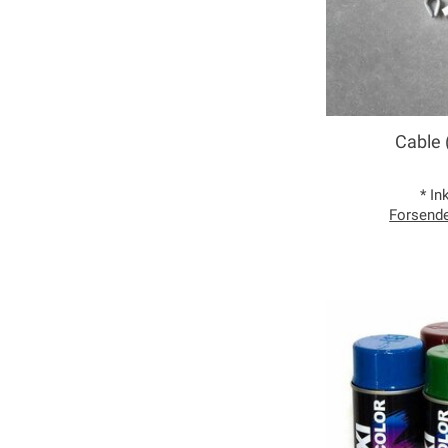
Cable 
* In
Forsend