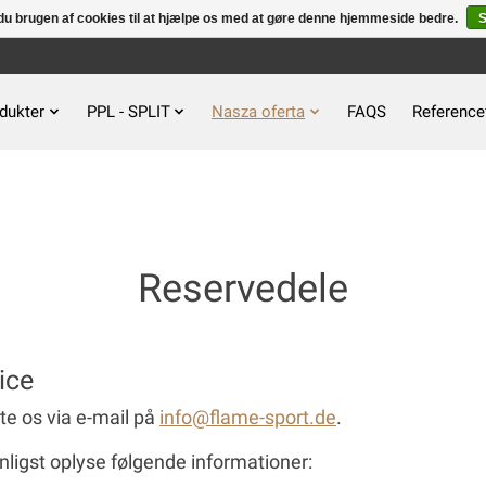
u brugen af ​​cookies til at hjælpe os med at gøre denne hjemmeside bedre.
S
dukter
PPL - SPLIT
Nasza oferta
FAQS
Reference
Reservedele
ice
te os via e-mail på
info@flame-sport.de
.
venligst oplyse følgende informationer: