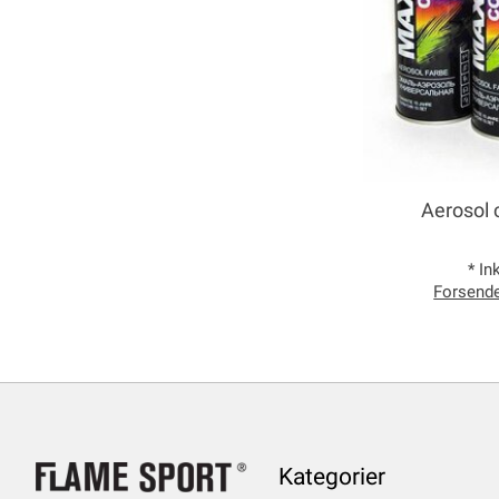
Aerosol 
* In
Forsend
Kategorier