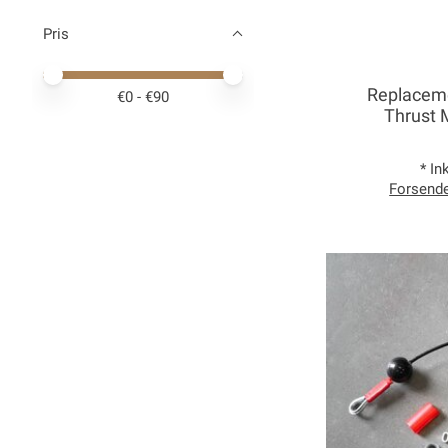
Pris
Price minimum value
Price maximum value
Replaceme
€
0
- €
90
Thrust 
* In
Forsend