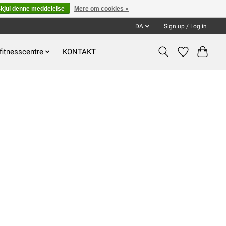
kjul denne meddelelse
Mere om cookies »
DA
Sign up / Log in
fitnesscentre
KONTAKT