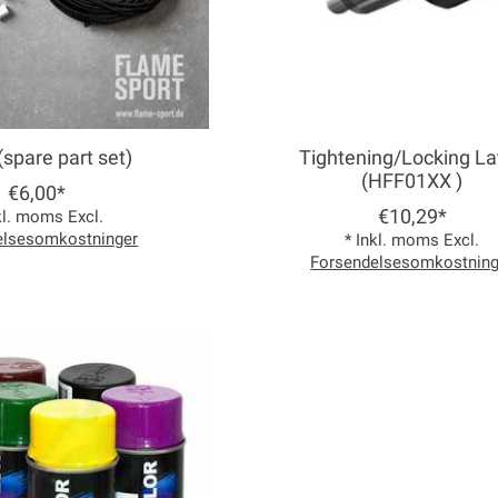
(spare part set)
Tightening/Locking La
(HFF01XX )
€6,00*
€10,29*
kl. moms Excl.
elsesomkostninger
* Inkl. moms Excl.
Forsendelsesomkostning