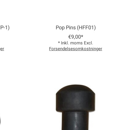
P-1)
Pop Pins (HFF01)
€9,00*
* Inkl. moms Excl.
er
Forsendelsesomkostninger