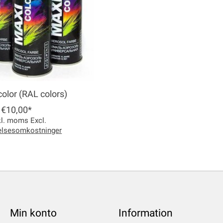
color (RAL colors)
€10,00*
kl. moms Excl.
elsesomkostninger
Min konto
Information