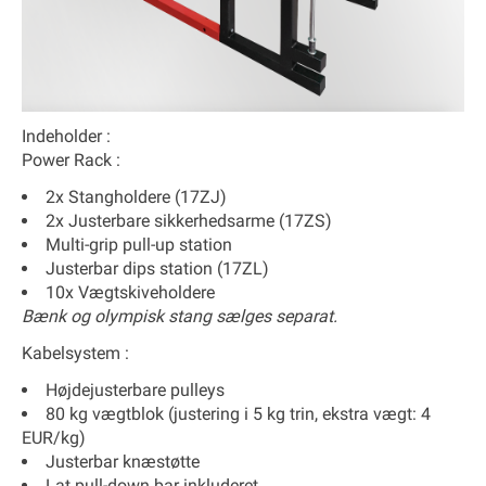
Indeholder :
Power Rack :
2x Stangholdere (17ZJ)
2x Justerbare sikkerhedsarme (17ZS)
Multi-grip pull-up station
Justerbar dips station (17ZL)
10x Vægtskiveholdere
Bænk og olympisk stang sælges separat.
Kabelsystem :
Højdejusterbare pulleys
80 kg vægtblok (justering i 5 kg trin, ekstra vægt: 4
EUR/kg)
Justerbar knæstøtte
Lat pull-down bar inkluderet