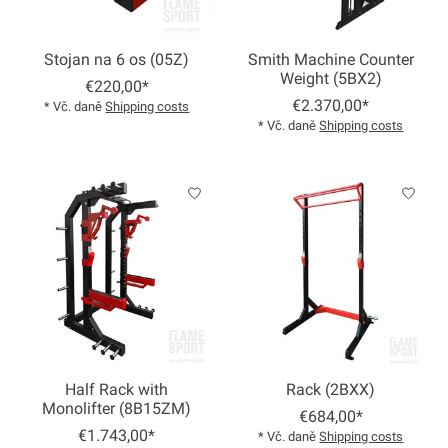
Stojan na 6 os (05Z)
Smith Machine Counter
Weight (5BX2)
€220,00*
€2.370,00*
* Vč. daně
Shipping costs
* Vč. daně
Shipping costs
Half Rack with
Rack (2BXX)
Monolifter (8B15ZM)
€684,00*
€1.743,00*
* Vč. daně
Shipping costs