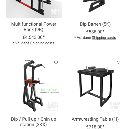
Multifunctional Power
Dip Barren (5K)
Rack (9B)
€588,00*
€4.543,00*
* Vč. daně
Shipping costs
* Vč. daně
Shipping costs
Dip / Pull up / Chin up
Armwrestling Table (1i)
station (3KX)
€718,00*