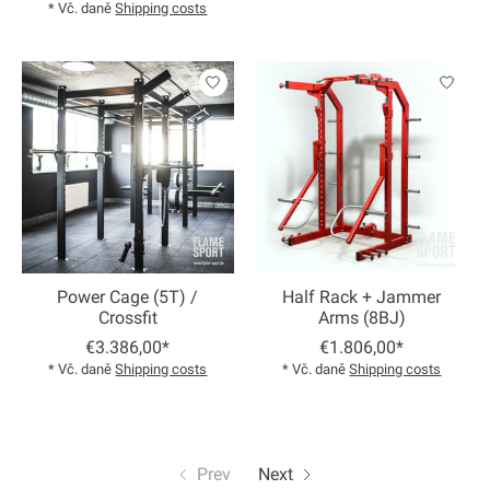
* Vč. daně
Shipping costs
Power Cage (5T) /
Half Rack + Jammer
Crossfit
Arms (8BJ)
€3.386,00*
€1.806,00*
* Vč. daně
Shipping costs
* Vč. daně
Shipping costs
Prev
Next