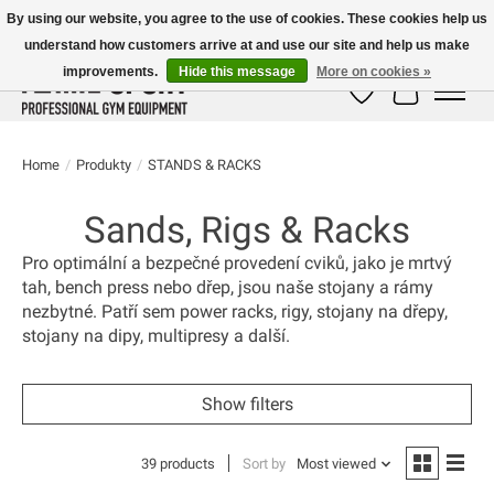
By using our website, you agree to the use of cookies. These cookies help us
understand how customers arrive at and use our site and help us make
E-MAIL:
info@flame-sport.de
TEL.: +49 1525 9705 011
improvements.
Hide this message
More on cookies »
Wish List
Cart
Home
/
Produkty
/
STANDS & RACKS
Sands, Rigs & Racks
Pro optimální a bezpečné provedení cviků, jako je mrtvý
tah, bench press nebo dřep, jsou naše stojany a rámy
nezbytné. Patří sem power racks, rigy, stojany na dřepy,
stojany na dipy, multipresy a další.
Show filters
39 products
Sort by
Most viewed