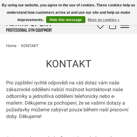
By using our website, you agree to the use of cookies. These cookies help us
understand how customers arrive at and use our site and help us make
E-MAIL:
info@flame-sport.de
TEL.: +49 1525 9705 011
improvements.
Hide this message
More on cookies »
Wish List
Cart
Home
/
KONTAKT
KONTAKT
Pro zajištění rychlé odpovědi na váš dotaz vám naše
zákaznické oddělení nabízí možnost kontaktovat naše
odborníky a jednotlivá oddělení telefonicky nebo e-
mailem. Děkujeme za pochopení, že se vašimi dotazy a
požadavky můžeme zabývat pouze během naší pracovní
doby. Děkujeme!