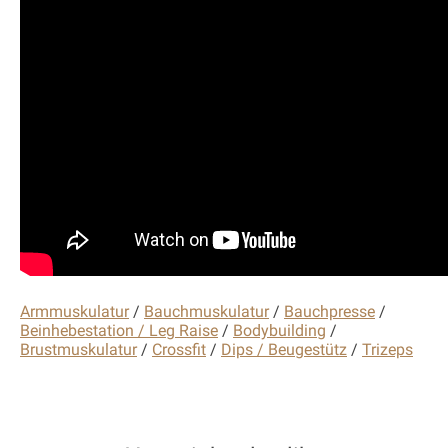
Armmuskulatur
/
Bauchmuskulatur
/
Bauchpresse
/
Beinhebestation / Leg Raise
/
Bodybuilding
/
Brustmuskulatur
/
Crossfit
/
Dips / Beugestütz
/
Trizeps