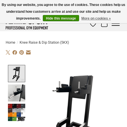
By using our website, you agree to the use of cookies. These cookies help us
understand how customers arrive at and use our site and help us make
E-MAIL:
info@flame-sport.de
TEL.: +49 1525 9705 011
improvements.
Hide this message
More on cookies »
Wish List
Cart
Home
/
Knee Raise & Dip Station (5KX)
Product image slideshow Items