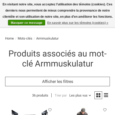
En visitant notre site, vous acceptez l'utilisation des témoins (cookies). Ces
derniers nous permettent de mieux comprendre la provenance de notre
E-MAIL:
info@flame-sport.de
TEL.: +49 1525 9705 011
clientèle et son utilisation de notre site, en plus d'en améliorer les fonctions.
Masquer ce message
En savoir plus sur les témoins (cookies) »
Liste de souhaits
Panier
Home
/
Mots-clés
/
Armmuskulatur
Produits associés au mot-
clé Armmuskulatur
Afficher les filtres
36 produits
Trier par
Les plus vus