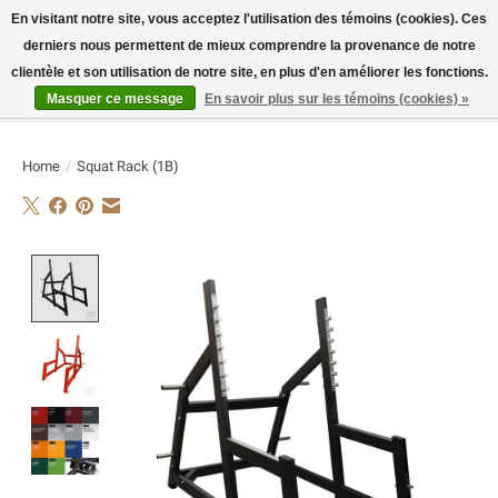
En visitant notre site, vous acceptez l'utilisation des témoins (cookies). Ces
derniers nous permettent de mieux comprendre la provenance de notre
E-MAIL:
info@flame-sport.de
TEL.: +49 1525 9705 011
clientèle et son utilisation de notre site, en plus d'en améliorer les fonctions.
Masquer ce message
En savoir plus sur les témoins (cookies) »
Liste de souhaits
Panier
Home
/
Squat Rack (1B)
Product image slideshow Items