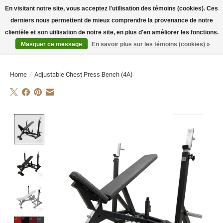
En visitant notre site, vous acceptez l'utilisation des témoins (cookies). Ces
derniers nous permettent de mieux comprendre la provenance de notre
E-MAIL:
info@flame-sport.de
TEL.: +49 1525 9705 011
clientèle et son utilisation de notre site, en plus d'en améliorer les fonctions.
Masquer ce message
En savoir plus sur les témoins (cookies) »
Liste de souhaits
Panier
Home
/
Adjustable Chest Press Bench (4A)
Product image slideshow Items