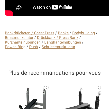
Bankdrückeren / Chest Press
/
Bänke
/
Bodybuilding
/
Brustmuskulatur
/
Drückbank / Press Bank
/
Kurzhantelnübungen
/
Langhantelnübungen
/
Powerlifting
/
Push
/
Schultermuskulatur
Plus de recommandations pour vous
Articles du carrousel de produits