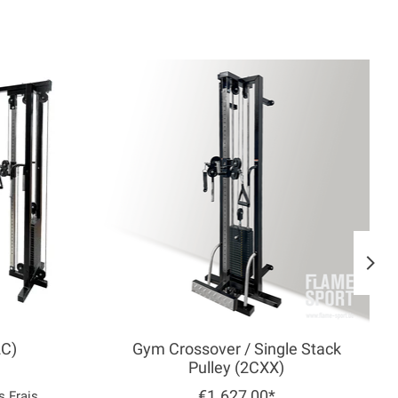
2C)
Gym Crossover / Single Stack
Pulley (2CXX)
€1.627,00*
es
Frais