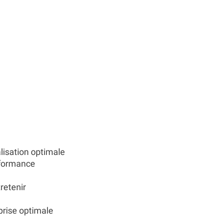
lisation optimale
rformance
tretenir
prise optimale