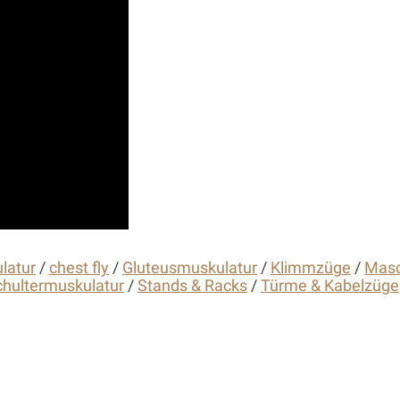
latur
/
chest fly
/
Gluteusmuskulatur
/
Klimmzüge
/
Masc
chultermuskulatur
/
Stands & Racks
/
Türme & Kabelzüge