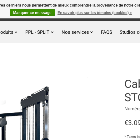
. Ces derniers nous permettent de mieux comprendre la provenance de notre clientè
Masquer ce message
En savoir plus sur les témoins (cookies) »
roduits
PPL - SPLIT
Nos services
FAQS
Studios d
Cab
ST
Numéro 
€3.0
* Taxes i