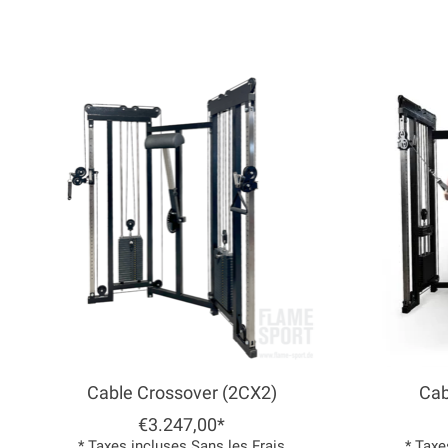
Articles du carrousel de produits
Cable Crossover (2CX2)
Cab
€3.247,00*
* Taxes incluses Sans les
Frais
* Taxe