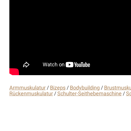
Armmuskulatur
/
Bizeps
/
Bodybuilding
/
Brustmusku
Rückenmuskulatur
/
Schulter-Seithebemaschine
/
S