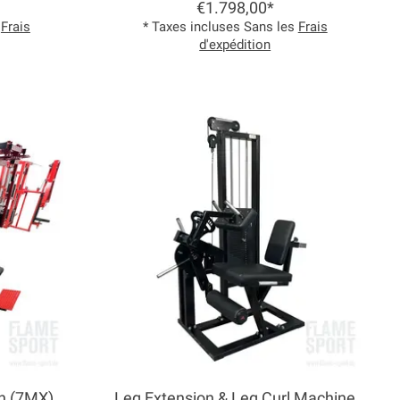
€1.798,00*
s
Frais
* Taxes incluses Sans les
Frais
d'expédition
on (7MX)
Leg Extension & Leg Curl Machine