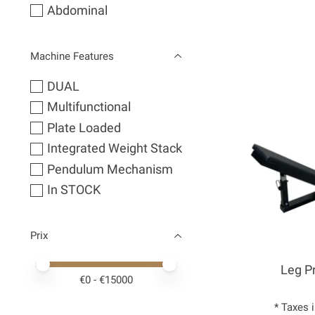
Abdominal
Machine Features
DUAL
Multifunctional
Plate Loaded
Integrated Weight Stack
Pendulum Mechanism
In STOCK
Prix
Prix minimum
Price maximum value
Leg P
€
0
- €
15000
* Taxes 