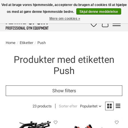
Ved at bruge vores hjemmeside, accepterer du brugen af ​​cookies til at hjælpe
os med at gøre denne hjemmeside bedre.
Skjul denne meddelelse
E-MAIL:
info@flame-sport.de
TEL.: +49 1525 9705 011
Mere om cookies »
Ønskeseddel
Indkøbskur
Home
/
Etiketter
/
Push
Produkter med etiketten
Push
Show filters
23 products
Sorter efter
Popularitet