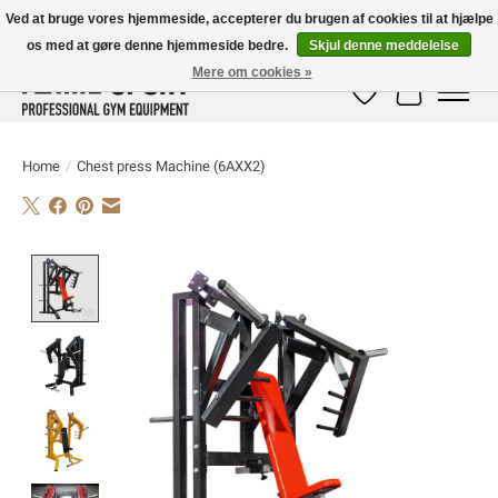
Ved at bruge vores hjemmeside, accepterer du brugen af ​​cookies til at hjælpe
os med at gøre denne hjemmeside bedre.
Skjul denne meddelelse
E-MAIL:
info@flame-sport.de
TEL.: +49 1525 9705 011
Mere om cookies »
Ønskeseddel
Indkøbskur
Home
/
Chest press Machine (6AXX2)
Product image slideshow Items