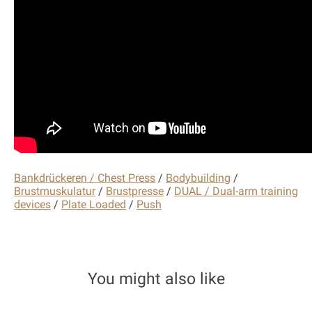
Bankdrückeren / Chest Press
/
Bodybuilding
/
Brustmuskulatur
/
Brustpresse
/
DUAL / Dual-arm training
devices
/
Plate Loaded
/
Push
You might also like