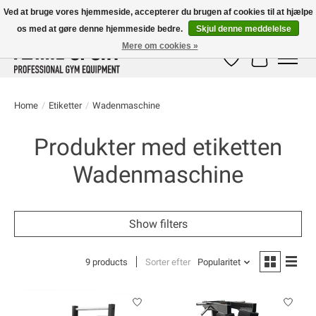
Ved at bruge vores hjemmeside, accepterer du brugen af ​​cookies til at hjælpe
os med at gøre denne hjemmeside bedre.
Skjul denne meddelelse
E-MAIL:
info@flame-sport.de
TEL.: +49 1525 9705 011
Mere om cookies »
Ønskeseddel
Indkøbskur
Home
/
Etiketter
/
Wadenmaschine
Produkter med etiketten
Wadenmaschine
Show filters
9 products
Sorter efter
Popularitet