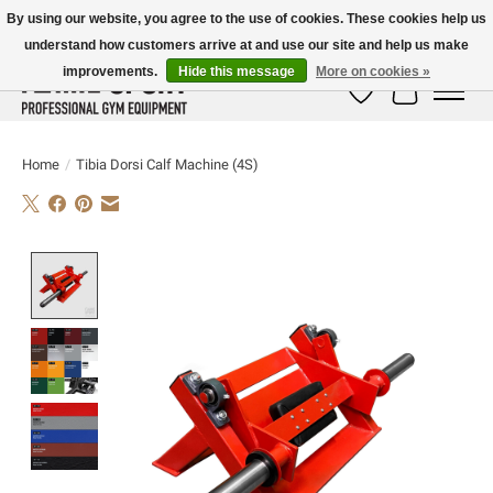
By using our website, you agree to the use of cookies. These cookies help us
understand how customers arrive at and use our site and help us make
E-MAIL:
info@flame-sport.de
TEL.: +49 1525 9705 011
improvements.
Hide this message
More on cookies »
Wish List
Cart
Home
/
Tibia Dorsi Calf Machine (4S)
Product image slideshow Items